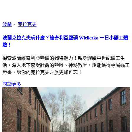
波蘭
・
克拉克夫
波蘭克拉克夫玩什麼？維奇利亞鹽礦 Wieliczka 一日小礦工體
驗！
探索波蘭維奇利亞鹽礦的獨特魅力！親身體驗中世紀礦工生
活，深入地下感受壯觀的鹽雕、神秘教堂，還能獲得專屬礦工
證書，讓你的克拉克夫之旅更加難忘！
閱讀更多