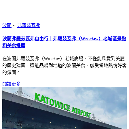
波蘭
・
弗羅茲瓦弗
波蘭弗羅茲瓦弗自由行｜弗羅茲瓦弗（Wrocław）老城區景點
和美食推薦
在波蘭弗羅茲瓦弗（Wrocław）老城廣場，不僅能欣賞到美麗
的歷史建築，還能品嚐到地道的波蘭美食，感受當地熱情好客
的氛圍。
閱讀更多