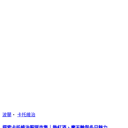
波蘭
・
卡托維治
探索卡托維治聖誕市集｜熱紅酒、摩天輪與冬日魅力