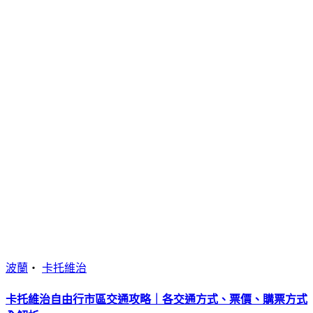
波蘭
・
卡托維治
卡托維治自由行市區交通攻略｜各交通方式、票價、購票方式