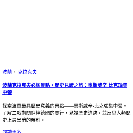
波蘭
・
克拉克夫
波蘭克拉克夫必訪景點，歷史見證之旅：奧斯威辛-比克瑙集
中營
探索波蘭最具歷史意義的景點——奧斯威辛-比克瑙集中營。
了解二戰期間納粹德國的暴行，見證歷史遺跡，並反思人類歷
史上最黑暗的時刻。
閱讀更多