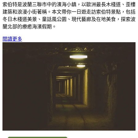
索伯特是波蘭三聯市中的濱海小鎮，以歐洲最長木棧道、歪樓
建築和浪漫小街著稱。本文帶你一日遊走訪索伯特景點，包括
冬日木棧道美景、童話風公園、現代藝廊及在地美食，探索波
蘭北部的療癒海濱假期。
閱讀更多