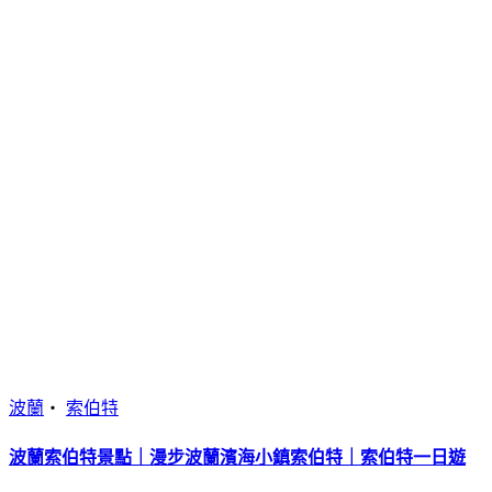
波蘭
・
索伯特
波蘭索伯特景點｜漫步波蘭濱海小鎮索伯特｜索伯特一日遊