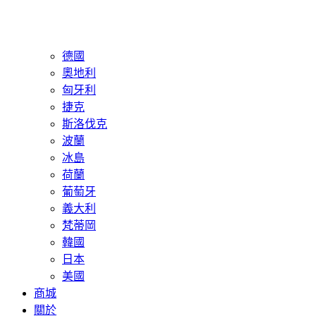
德國
奧地利
匈牙利
捷克
斯洛伐克
波蘭
冰島
荷蘭
葡萄牙
義大利
梵蒂岡
韓國
日本
美國
商城
關於