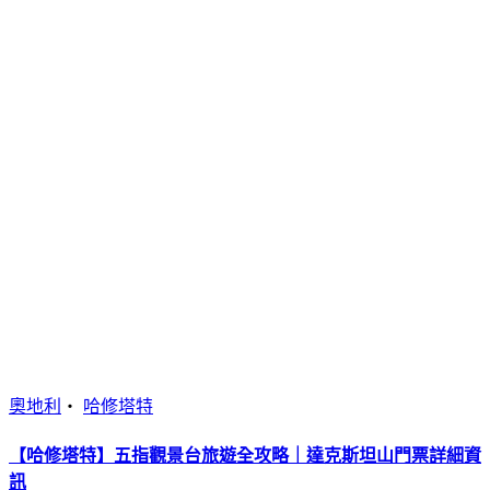
奧地利
・
哈修塔特
【哈修塔特】五指觀景台旅遊全攻略｜達克斯坦山門票詳細資
訊