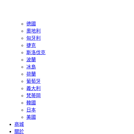
德國
奧地利
匈牙利
捷克
斯洛伐克
波蘭
冰島
荷蘭
葡萄牙
義大利
梵蒂岡
韓國
日本
美國
商城
關於