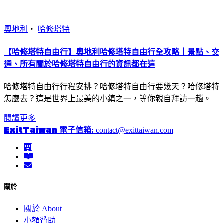
奧地利
・
哈修塔特
【哈修塔特自由行】奧地利哈修塔特自由行全攻略｜景點、交
通、所有關於哈修塔特自由行的資訊都在這
哈修塔特自由行行程安排？哈修塔特自由行要幾天？哈修塔特
怎麼去？這是世界上最美的小鎮之一，等你親自拜訪一趟。
閱讀更多
ExitTaiwan
電子信箱:
contact@exittaiwan.com
關於
關於 About
小額贊助