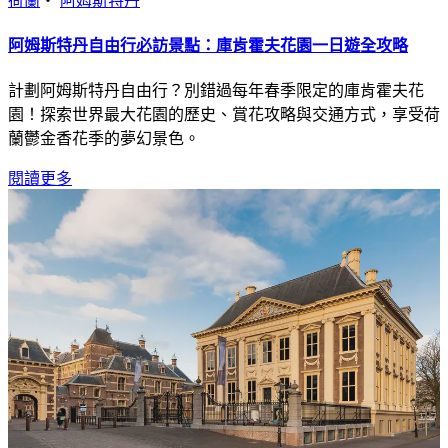
荷蘭
・
阿姆斯特丹
阿姆斯特丹自由行必訪景點：庫肯霍夫花園一日遊全攻略
計劃阿姆斯特丹自由行？別錯過每年春季限定的庫肯霍夫花
園！探索世界最大花園的歷史、賞花攻略與交通方式，享受荷
蘭鬱金香花季的夢幻景色。
閱讀更多