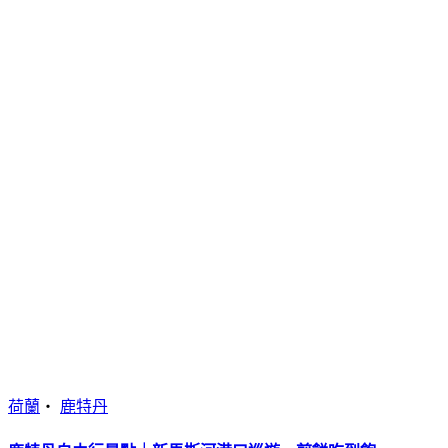
荷蘭
・
鹿特丹