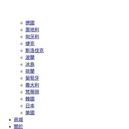
德國
奧地利
匈牙利
捷克
斯洛伐克
波蘭
冰島
荷蘭
葡萄牙
義大利
梵蒂岡
韓國
日本
美國
商城
關於