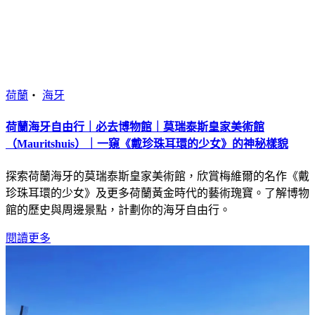
荷蘭
・
海牙
荷蘭海牙自由行｜必去博物館｜莫瑞泰斯皇家美術館
（Mauritshuis）｜一窺《戴珍珠耳環的少女》的神秘樣貌
探索荷蘭海牙的莫瑞泰斯皇家美術館，欣賞梅維爾的名作《戴
珍珠耳環的少女》及更多荷蘭黃金時代的藝術瑰寶。了解博物
館的歷史與周邊景點，計劃你的海牙自由行。
閱讀更多