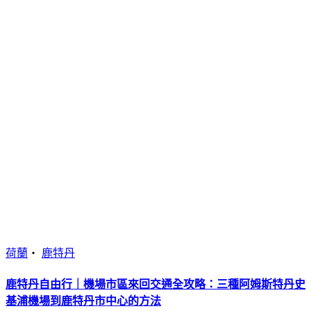
荷蘭
・
鹿特丹
鹿特丹自由行｜機場市區來回交通全攻略：三種阿姆斯特丹史
基浦機場到鹿特丹市中心的方法