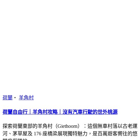
荷蘭
・
羊角村
荷蘭自由行｜羊角村攻略｜沒有汽車行駛的世外桃源
探索荷蘭東部的羊角村（Giethoorn）：這個無車村落以古老運
河、茅草屋及 176 座橋梁展現獨特魅力，是百萬遊客嚮往的悠