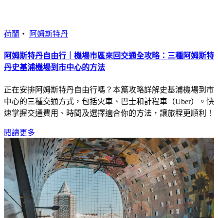
荷蘭
・
阿姆斯特丹
阿姆斯特丹自由行｜機場市區來回交通全攻略：三種阿姆斯特
丹史基浦機場到市中心的方法
正在安排阿姆斯特丹自由行嗎？本篇攻略詳解史基浦機場到市
中心的三種交通方式，包括火車、巴士和計程車（Uber）。快
速掌握交通費用、時間及選擇適合你的方法，讓旅程更順利！
閱讀更多