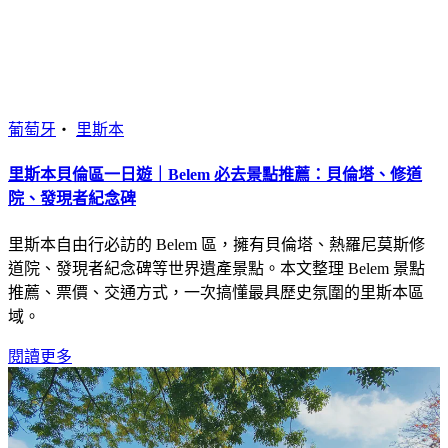
葡萄牙
・
里斯本
里斯本貝倫區一日遊｜Belem 必去景點推薦：貝倫塔、修道
院、發現者紀念碑
里斯本自由行必訪的 Belem 區，擁有貝倫塔、熱羅尼莫斯修
道院、發現者紀念碑等世界遺產景點。本文整理 Belem 景點
推薦、票價、交通方式，一次搞懂最具歷史氛圍的里斯本區
域。
閱讀更多