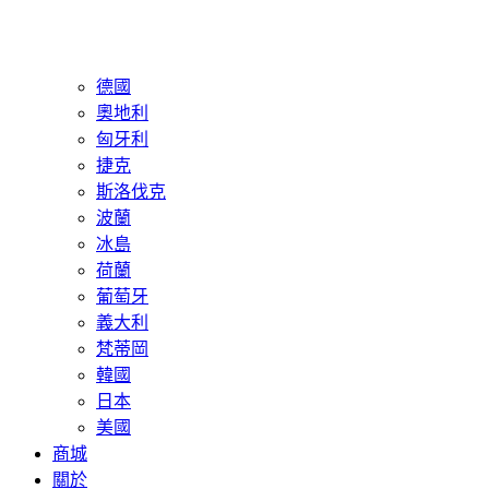
德國
奧地利
匈牙利
捷克
斯洛伐克
波蘭
冰島
荷蘭
葡萄牙
義大利
梵蒂岡
韓國
日本
美國
商城
關於